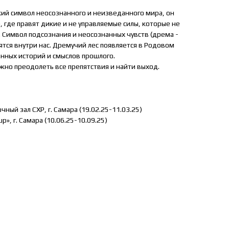
кий символ неосознанного и неизведанного мира, он
 где правят дикие и не управляемые силы, которые не
 Символ подсознания и неосознанных чувств (дрема -
аятся внутри нас. Дремучий лес появляется в Родовом
нных историй и смыслов прошлого.
ужно преодолеть все препятствия и найти выход.
чный зал СХР, г. Самара (19.02.25-11.03.25)
up», г. Самара (10.06.25-10.09.25)