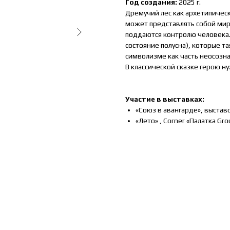
Год создания:
2025 г.
Дремучий лес как архетипичес
может представлять собой мир,
поддаются контролю человека.
состояние полусна), которые т
символизме как часть неосозна
В классической сказке герою н
Участие в выставках:
«Союз в авангарде», выставо
«Лето» , Corner «Палатка Gro