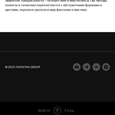
эффектов. Каждая работа – путешествие в мир космоса, где звезды,
планеты и галактики переплетаются с абстрактными формами и
цветами, перенося зрителя в мир фантазии и мистики.
© 2025 ПАЛАТКА GROUP
Tilda
Made on