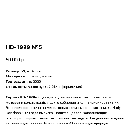
HD-1929 №5
50 000
р.
Размер:
69,5х54,5
см
Материал:
оргалит, масло
Год создания:
2020
Стоимость:
50000 рублей (без оформления)
Серия «HD-1929».
Однажды вдохновившись схемой-разрезом
моторов и конструкций, я долго собирала и коллекционировала их.
Эта серия построена на миниатюрах схемы мотора мотоцикла Harly-
Davidson 1929 года выпуска. Палитра цветов, заполняющих
некоторые формы – палитра семи цветов радуги. Соединение в одной
картине чудо техники 1-ой половины 20 века и чудо природы.